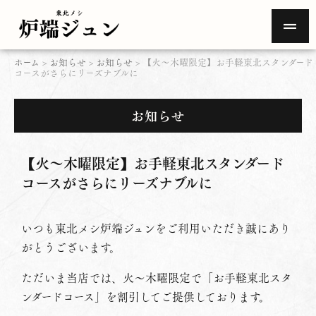
ホーム
>
お知らせ
>
お知らせ
>
【火～木曜限定】お手軽東北スタンダード
コースがさらにリーズナブルに
お知らせ
【火～木曜限定】お手軽東北スタンダード
コースがさらにリーズナブルに
いつも東北メシ炉端ジュンをご利用いただき誠にあり
がとうございます。
ただいま当店では、火～木曜限定で「お手軽東北スタ
ンダードコース」を割引してご提供しております。